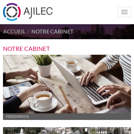
Togg
navi
ACCUEIL
NOTRE CABINET
NOTRE CABINET
PRÉSENTATION